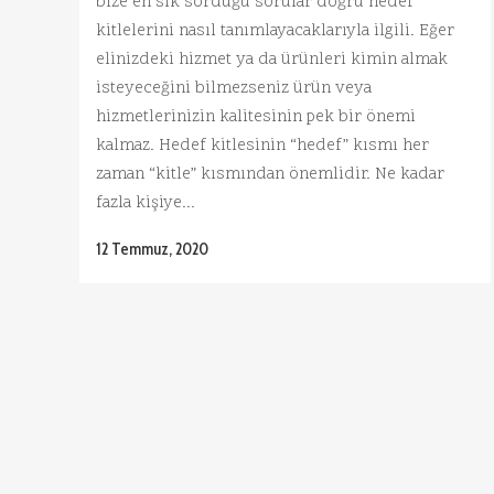
bize en sık sorduğu sorular doğru hedef
kitlelerini nasıl tanımlayacaklarıyla ilgili. Eğer
elinizdeki hizmet ya da ürünleri kimin almak
isteyeceğini bilmezseniz ürün veya
hizmetlerinizin kalitesinin pek bir önemi
kalmaz. Hedef kitlesinin “hedef” kısmı her
zaman “kitle” kısmından önemlidir. Ne kadar
fazla kişiye...
12 Temmuz, 2020