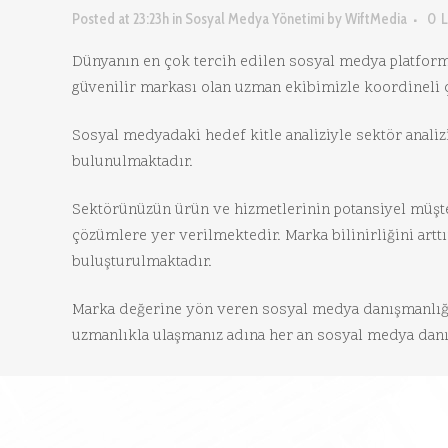
Posted at 23:23h
in
Sosyal Medya Yönetimi
by
WiftMedia
0
L
Dünyanın en çok tercih edilen sosyal medya platform
güvenilir markası olan uzman ekibimizle koordineli ç
Sosyal medyadaki hedef kitle analiziyle sektör anal
bulunulmaktadır.
Sektörünüzün ürün ve hizmetlerinin potansiyel müşter
çözümlere yer verilmektedir. Marka bilinirliğini artt
buluşturulmaktadır.
Marka değerine yön veren sosyal medya danışmanlığı
uzmanlıkla ulaşmanız adına her an sosyal medya danı